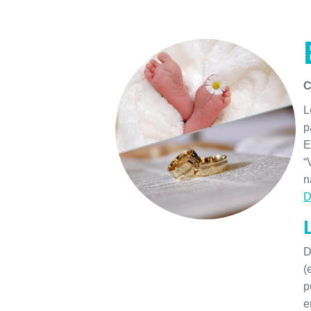
C
L
p
E
“
n
D
D
(
p
e