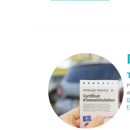
P
d
D
F