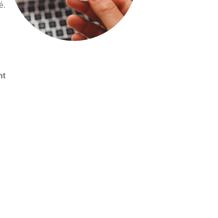
é.
nt