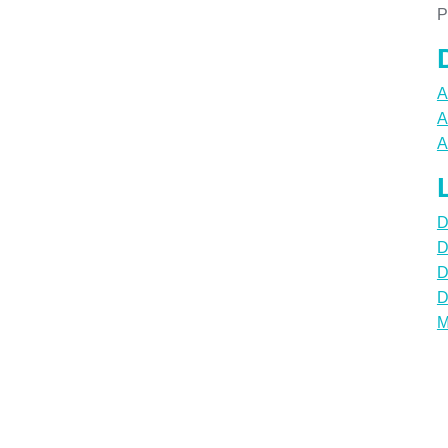
P
A
A
A
D
D
D
D
M